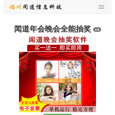
打
开
导
航
闻道年会晚会全能抽奖
4.9